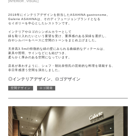
[INTERIOR , VISUAL]
2018年にインテリアデザインを担当したASAHINA gastronome。
Galerie ASAHINAは、そのディフュージョンブランドとなる
セイボリーを中心としたレストランです。
インテリアやロゴのシンボルカラーとして
緑を取り入れたいという要望を受け、重厚感のある深緑を選択し、
白やシルバーをベースに空間のトーンをまとめ上げました。
天井高3.5mの特徴的な緑の壁にみられる曲線的なディテールは、
家具や照明、サインなどにも結びつき、
柔らかく厚みのある空間になっています。
店名が表わすように、シェフ・朝比奈悟氏の芸術的な料理を堪能する、
非日常感漂う空間を演出しました。
◎インテリアデザイン、ロゴデザイン
空間デザイン
ロゴ開発